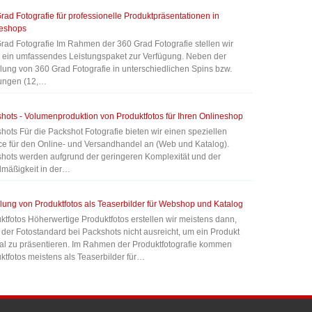
rad Fotografie für professionelle Produktpräsentationen in
neshops
rad Fotografie Im Rahmen der 360 Grad Fotografie stellen wir
 ein umfassendes Leistungspaket zur Verfügung. Neben der
llung von 360 Grad Fotografie in unterschiedlichen Spins bzw.
ungen (12,…
hots - Volumenproduktion von Produktfotos für Ihren Onlineshop
hots Für die Packshot Fotografie bieten wir einen speziellen
ce für den Online- und Versandhandel an (Web und Katalog).
hots werden aufgrund der geringeren Komplexität und der
mäßigkeit in der…
llung von Produktfotos als Teaserbilder für Webshop und Katalog
ktfotos Höherwertige Produktfotos erstellen wir meistens dann,
der Fotostandard bei Packshots nicht ausreicht, um ein Produkt
al zu präsentieren. Im Rahmen der Produktfotografie kommen
ktfotos meistens als Teaserbilder für…