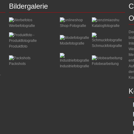
Bildergalerie
C
O
Werbefotografie
Shop-Fotografie
Katalogfotografie
Der
bis
Int
Modefotografie
Schmuckfotografie
Produktfoto
Web
Med
ent
Packshots
Fotobearbeitung
Industriefotografie
Auf
der
r
Kau
K