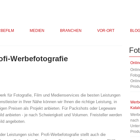
BEFILM
MEDIEN
BRANCHEN
VOR-ORT
BLO
Fot
ofi-Werbefotografie
Onlin
Onlin
Fotog
Onlin
Produ
erk für Fotografie, Film und Medienservices die besten Leistungen
tleister in Ihrer Nähe können wir Ihnen die richtige Leistung, in
Werbe
Katal
ähigen Preisen als Projekt anbieten. Für Packshots oder Legeware
ild anbieten - je nach Schwierigkeit und Volumen. Freisteller werden
Werbe
nach 
Bild angeboten.
Unter
Produ
er Leistungen sicher. Profi-Werbefotografie stellt auch die