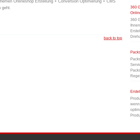
e Themen Onlineshop Erstellung + Conversion Optimierung + CMS
360 G
 geht.
Onli
360 G
Ihnen
Erste
Dreh
back to top
Packs
Packs
Servi
Packs
Regel
Erste
Produ
wenn 
optim
Produ