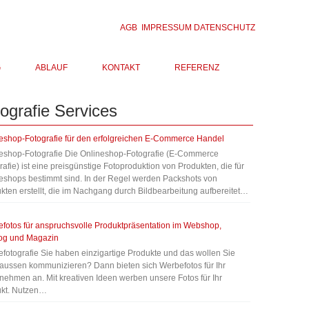
AGB
IMPRESSUM
DATENSCHUTZ
G
ABLAUF
KONTAKT
REFERENZ
ografie
Services
eshop-Fotografie für den erfolgreichen E-Commerce Handel
eshop-Fotografie Die Onlineshop-Fotografie (E-Commerce
rafie) ist eine preisgünstige Fotoproduktion von Produkten, die für
eshops bestimmt sind. In der Regel werden Packshots von
kten erstellt, die im Nachgang durch Bildbearbeitung aufbereitet…
fotos für anspruchsvolle Produktpräsentation im Webshop,
og und Magazin
fotografie Sie haben einzigartige Produkte und das wollen Sie
aussen kommunizieren? Dann bieten sich Werbefotos für Ihr
nehmen an. Mit kreativen Ideen werben unsere Fotos für Ihr
kt. Nutzen…