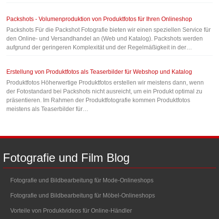
Packshots - Volumenproduktion von Produktfotos für Ihren Onlineshop
Packshots Für die Packshot Fotografie bieten wir einen speziellen Service für
den Online- und Versandhandel an (Web und Katalog). Packshots werden
aufgrund der geringeren Komplexität und der Regelmäßigkeit in der…
Erstellung von Produktfotos als Teaserbilder für Webshop und Katalog
Produktfotos Höherwertige Produktfotos erstellen wir meistens dann, wenn
der Fotostandard bei Packshots nicht ausreicht, um ein Produkt optimal zu
präsentieren. Im Rahmen der Produktfotografie kommen Produktfotos
meistens als Teaserbilder für…
Fotografie
und
Film
Blog
Fotografie und Bildbearbeitung für Mode-Onlineshops
Fotografie und Bildbearbeitung für Möbel-Onlineshops
Vorteile von Produktvideos für Online-Händler