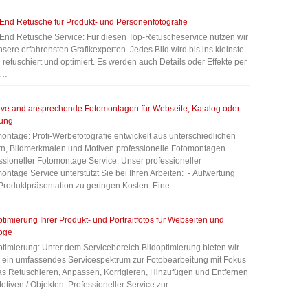
End Retusche für Produkt- und Personenfotografie
End Retusche Service: Für diesen Top-Retuscheservice nutzen wir
nsere erfahrensten Grafikexperten. Jedes Bild wird bis ins kleinste
l retuschiert und optimiert. Es werden auch Details oder Effekte per
d…
ive and ansprechende Fotomontagen für Webseite, Katalog oder
ung
ontage: Profi-Werbefotografie entwickelt aus unterschiedlichen
rn, Bildmerkmalen und Motiven professionelle Fotomontagen.
ssioneller Fotomontage Service: Unser professioneller
ontage Service unterstützt Sie bei Ihren Arbeiten: - Aufwertung
 Produktpräsentation zu geringen Kosten. Eine…
ptimierung Ihrer Produkt- und Portraitfotos für Webseiten und
oge
ptimierung: Unter dem Servicebereich Bildoptimierung bieten wir
 ein umfassendes Servicespektrum zur Fotobearbeitung mit Fokus
as Retuschieren, Anpassen, Korrigieren, Hinzufügen und Entfernen
otiven / Objekten. Professioneller Service zur…