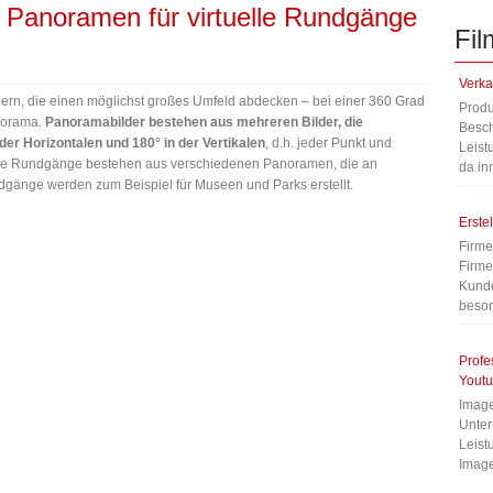
 Panoramen für virtuelle Rundgänge
Fil
Verka
ldern, die einen möglichst großes Umfeld abdecken – bei einer 360 Grad
Produ
norama.
Panoramabilder bestehen aus mehreren Bilder, die
Besch
r Horizontalen und 180° in der Vertikalen
, d.h. jeder Punkt und
Leist
elle Rundgänge bestehen aus verschiedenen Panoramen, die an
da in
dgänge werden zum Beispiel für Museen und Parks erstellt.
Erste
Firme
Firme
Kunde
beson
Profe
Youtu
Image
Unter
Leist
Image