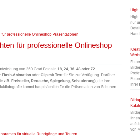
High-
High-
nur u
Detai
Han
ten für professionelle Onlineshop
Kreat
Werb
Fotom
Bilde
 Entwicklung von 360 Grad Fotos in
18, 24, 36, 48 oder 72
Profe
er
Flash-Animation
oder
Clip mit Text
für Sie zur Verfügung. Darüber
Fotom
e z.B. Freisteller, Retusche, Spiegelung, Schattierung)
, die Ihre
Ihrer
uktfotografie kommt hauptsächlich für die Präsentation von Schuhen
Bildo
Katal
Bildo
Ihnen
auf d
von M