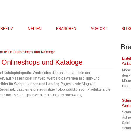
BEFILM
MEDIEN
BRANCHEN
VOR-ORT
BLO
Br
Erste
r Onlineshops und Kataloge
Webse
Möbel
 Katalogfotografie. Werbefotos dienen in erste Linie der
den v
inen, auf Messen oder im Web. Werbefotos werden mit High-End
Möbel
rbilder für Webpräsenzen und Landing-Pages sowie Magazin
Produ
 Gegensatz dazu eine preisgünstige Fotoproduktion von Produkten, die
 sind - schnell, preiswert und qualitativ hochwertig.
Schmu
Werb
Schmu
Ästhe
Spiel
Schm