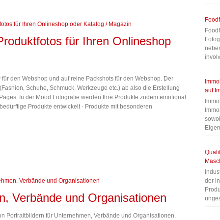
Foodf
Foodf
roduktfotos für Ihren Onlineshop
Fotog
neben
invol
der für den Webshop und auf reine Packshots für den Webshop. Der
Immob
(Fashion, Schuhe, Schmuck, Werkzeuge etc.) ab also die Erstellung
auf I
 Pages. In der Mood Fotografie werden Ihre Produkte zudem emotional
Immob
bedürftige Produkte entwickelt - Produkte mit besonderen
Immob
sowoh
Eige
Quali
Masc
Indus
der i
Produ
en, Verbände und Organisationen
unges
 von Portraitbildern für Unternehmen, Verbände und Organisationen.