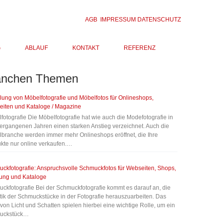
AGB
IMPRESSUM
DATENSCHUTZ
G
ABLAUF
KONTAKT
REFERENZ
anchen
Themen
llung von Möbelfotografie und Möbelfotos für Onlineshops,
iten und Kataloge / Magazine
fotografie Die Möbelfotografie hat wie auch die Modefotografie in
ergangenen Jahren einen starken Anstieg verzeichnet. Auch die
branche werden immer mehr Onlineshops eröffnet, die Ihre
kte nur online verkaufen.…
ckfotografie: Anspruchsvolle Schmuckfotos für Webseiten, Shops,
ung und Kataloge
ckfotografie Bei der Schmuckfotografie kommt es darauf an, die
tik der Schmuckstücke in der Fotografie herauszuarbeiten. Das
 von Licht und Schatten spielen hierbei eine wichtige Rolle, um ein
uckstück…