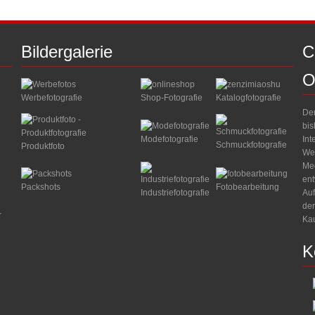
Bildergalerie
C
O
Werbefotografie
Shop-Fotografie
Katalogfotografie
Der
bis
Int
Modefotografie
Schmuckfotografie
Produktfoto
Web
Med
ent
Packshots
Fotobearbeitung
Industriefotografie
Auf
der
r
Kau
K