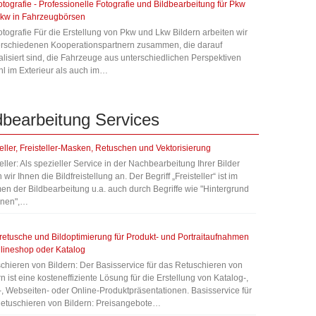
otografie - Professionelle Fotografie und Bildbearbeitung für Pkw
kw in Fahrzeugbörsen
otografie Für die Erstellung von Pkw und Lkw Bildern arbeiten wir
erschiedenen Kooperationspartnern zusammen, die darauf
alisiert sind, die Fahrzeuge aus unterschiedlichen Perspektiven
l im Exterieur als auch im…
dbearbeitung
Services
teller, Freisteller-Masken, Retuschen und Vektorisierung
teller: Als spezieller Service in der Nachbearbeitung Ihrer Bilder
 wir Ihnen die Bildfreistellung an. Der Begriff „Freisteller“ ist im
n der Bildbearbeitung u.a. auch durch Begriffe wie "Hintergrund
rnen",…
retusche und Bildoptimierung für Produkt- und Portraitaufnahmen
lineshop oder Katalog
chieren von Bildern: Der Basisservice für das Retuschieren von
rn ist eine kosteneffiziente Lösung für die Erstellung von Katalog-,
, Webseiten- oder Online-Produktpräsentationen. Basisservice für
etuschieren von Bildern: Preisangebote…