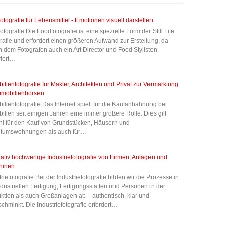
otografie für Lebensmittel - Emotionen visuell darstellen
otografie Die Foodfotografie ist eine spezielle Form der Still Life
rafie und erfordert einen größeren Aufwand zur Erstellung, da
 dem Fotografen auch ein Art Director und Food Stylisten
viert…
ilienfotografie für Makler, Architekten und Privat zur Vermarktung
mmobilienbörsen
ilienfotografie Das Internet spielt für die Kaufanbahnung bei
ilien seit einigen Jahren eine immer größere Rolle. Dies gilt
l für den Kauf von Grundstücken, Häusern und
ntumswohnungen als auch für…
tativ hochwertige Industriefotografie von Firmen, Anlagen und
hinen
triefotografie Bei der Industriefotografie bilden wir die Prozesse in
ndustriellen Fertigung, Fertigungsstätten und Personen in der
ktion als auch Großanlagen ab – authentisch, klar und
chminkt. Die Industriefotografie erfordert…