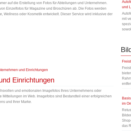
Autof
 immer auf die Erstellung von Fotos für Abteilungen und Unternehmen.
und L
g von Einzelfotos für Magazine und Broschüren ab. Die Fotos werden
Autof
, Wellness oder Kosmetik entwickelt. Dieser Service wird inklusive der
mit v
spezi
sowoh
Bil
Freis
Freis
bieten
und Einrichtungen
Rahme
entfe
ruchsvollen und emotionalen Imagefotos Ihres Unternehmens oder
 Mitteilungen im Web. Imagefotos sind Bestandteil einer erfolgreichen
Basis
ens und Ihrer Marke.
im On
Retus
Bilde
Shop-
das R