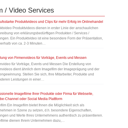
m
/
Video
Services
ufsstarke Produktvideos und Clips für mehr Erfolg im Onlinehandel
ktvideo Produktvideos dienen in erster Linie der anschaulichen
reibung von erklärungsbedürftigen Produkten / Services /
ungen. Ein Produktvideo ist eine besondere Form der Präsentation,
nerhalb von ca. 2-3 Minuten…
llung von Firmenvideos für Vorträge, Events und Messen
nvideo für Vorträge, Events und Messen Die Erstellung von
nvideos dient ähnlich dem Imagefilm der Imageprägung und der
ngewinnung. Stellen Sie sich, Ihre Mitarbeiter, Produkte und
deren Leistungen in einer…
ssionelle Imagefilme Ihrer Produkte oder Firma für Webseite,
be-Channel oder Social Media Plattform
film Ein Imagefilm bietet Ihnen die Möglichkeit sich als
nehmen in Szene zu setzen, d.h. besondere Eigenschaften,
ungen und Werte Ihres Unternehmens authentisch zu präsentieren.
filme dienen Ihrem Unternehmen dazu,…