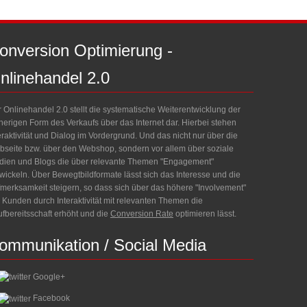
onversion
Optimierung
-
nlinehandel
2.0
 Onlinehandel 2.0 stellt die systematische Weiterentwicklung der
herigen Form des Verkaufs über das Internet dar. Hierbei stehen
eraktivität und Dialog im Vordergrund. Und das nicht nur über die
seite bzw. über den Webshop, sondern vor allem über soziale
ien und Blogs die über relevante Themen "Engagement"
wickeln. Über Bewegtbildformate lässt sich das Interesse und die
merksamkeit steigern, so dass sich über das höhere "Involvement"
 Kunden durch Interaktivität mit relevanten Themen die
fbereitsschaft erhöht und die
Conversion Rate
optimieren lässt.
ommunikation
/
Social
Media
Google+
Facebook