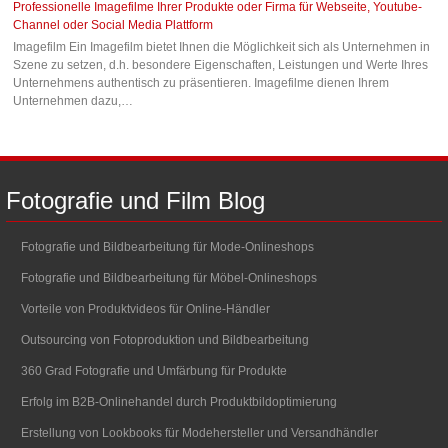
Professionelle Imagefilme Ihrer Produkte oder Firma für Webseite, Youtube-
Channel oder Social Media Plattform
Imagefilm Ein Imagefilm bietet Ihnen die Möglichkeit sich als Unternehmen in
Szene zu setzen, d.h. besondere Eigenschaften, Leistungen und Werte Ihres
Unternehmens authentisch zu präsentieren. Imagefilme dienen Ihrem
Unternehmen dazu,…
Fotografie
und
Film
Blog
Fotografie und Bildbearbeitung für Mode-Onlineshops
Fotografie und Bildbearbeitung für Möbel-Onlineshops
Vorteile von Produktvideos für Online-Händler
Outsourcing von Fotoproduktion und Bildbearbeitung
360 Grad Fotografie und Umfärbung für Produkte
Erfolg im B2B-Onlinehandel durch Produktbildoptimierung
Erstellung von Lookbooks für Modehersteller und Versandhändler