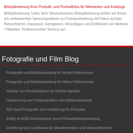
Bildoptimierung Ihrer Produkt- und Portraitfotos für Webseiten und Kataloge
Bildoptimierung: Unter dem Servicebereich Bildoptimierung bieten wir Ihnen
ein umfassendes Servicespektrum zur Fotobearbeitung mit Fokus auf das
Retuschieren, Anpassen, Korrigieren, Hinzufügen und Entfernen von Motiven
/ Objekten. Professioneller Service zur…
Fotografie
und
Film
Blog
Fotografie und Bildbearbeitung für Mode-Onlineshops
Fotografie und Bildbearbeitung für Möbel-Onlineshops
Vorteile von Produktvideos für Online-Händler
Outsourcing von Fotoproduktion und Bildbearbeitung
360 Grad Fotografie und Umfärbung für Produkte
Erfolg im B2B-Onlinehandel durch Produktbildoptimierung
Erstellung von Lookbooks für Modehersteller und Versandhändler