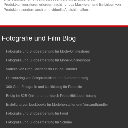
Produktkonfiguratoren erfordern nicht nur das Maskieren und Einfärben von
Produkten, sondern auch eine virtuelle Ansicht in allen…
Fotografie
und
Film
Blog
Fotografie und Bildbearbeitung für Mode-Onlineshops
Fotografie und Bildbearbeitung für Möbel-Onlineshops
Vorteile von Produktvideos für Online-Händler
Outsourcing von Fotoproduktion und Bildbearbeitung
360 Grad Fotografie und Umfärbung für Produkte
Erfolg im B2B-Onlinehandel durch Produktbildoptimierung
Erstellung von Lookbooks für Modehersteller und Versandhändler
Fotografie und Bildbearbeitung für Food
Fotografie und Bildbearbeitung für Schuhe