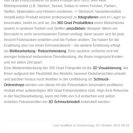
360 Grad Fotoproduktion für jedes Produkt sehr hoch, weil viele
Möbelprodukte (z.B. Stühlen, Sessel, Sofas) in vielen Formen, Farben,
Stoffen, Materialien und Hölzern existieren. -> Stichwort: Variantenvielfalt.
Anstatt jedes Produkt einzeln professionell zu
fotografieren
und im Lager zu
bevorraten, bietet es sich an, die
360 Grad Produktfotos
eines Möbelstücks
jeweils in anderen Farben und Stoffen
umzufärben
. Beispiel: Wenn ein
Bürostuhl in zehn verschiedenen Farben vorliegt, dann lassen sich für jede
Ansicht Farbmasken erstellen und die Farben ändern. Sie haben für die
Erstellung also nur einen Einmalaufwand – die weitere Erstellung erfolgt
als
Bildbearbeitung
/
Retuscheleistung
. Eine saubere, einfache und mit
weniger Aufwand verbundene Dienstleistung, die Ihnen insgesamt Kosten
und vor allem Zeit spart.
Eine Weiterentwicklung der 360 Grad Fotografie ist die
3D Visualisierung
, die
Ihnen aufgrund der Flexibilität des Modells, bessere Detailansichten erlaubt
und darüber hinaus noch flexibler in der Umfärbung ist.
Schmuck-
Onlineshops
werden von dieser Art der Präsentation besonders profitieren.
Anstatt einer aufwändigen 360 Grad Fotoproduktion (inkl. High-End Retusche
in der Nachbearbeitung), kann mit Hilfe von 5-6 einfachen und selbst
erstellen Fotoansichten ein
3D Schmuckmodell
entwickelt werden.
Last modified on Donnerstag, 02 Oktober 2014 09:19